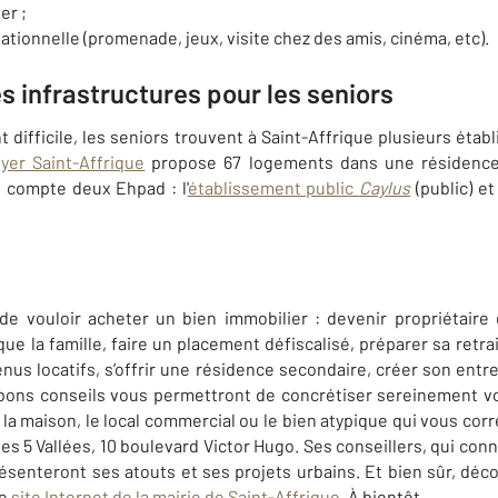
er ;
relationnelle (promenade, jeux, visite chez des amis, cinéma, etc).
es infrastructures pour les seniors
 difficile, les seniors trouvent à Saint-Affrique plusieurs étab
yer Saint-Affrique
propose 67 logements dans une résidence 
e compte deux Ehpad : l'
établissement public
Caylus
(public) et 
 de vouloir acheter un bien immobilier : devenir propriétaire
 la famille, faire un placement défiscalisé, préparer sa retrait
nus locatifs, s’offrir une résidence secondaire, créer son entr
 bons conseils vous permettront de concrétiser sereinement vot
 la maison, le local commercial ou le bien atypique qui vous cor
 5 Vallées, 10 boulevard Victor Hugo. Ses conseillers, qui conna
ésenteront ses atouts et ses projets urbains. Et bien sûr, décou
le
site Internet de la mairie de Saint-Affrique
. À bientôt.