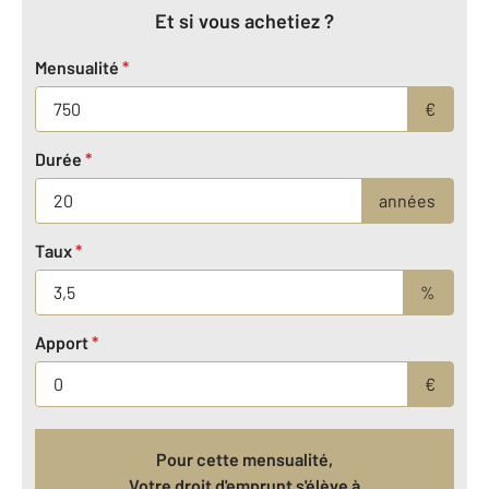
Et si vous achetiez ?
Mensualité
*
€
Durée
*
années
Taux
*
%
Apport
*
€
Pour cette mensualité,
Votre droit d'emprunt s'élève à