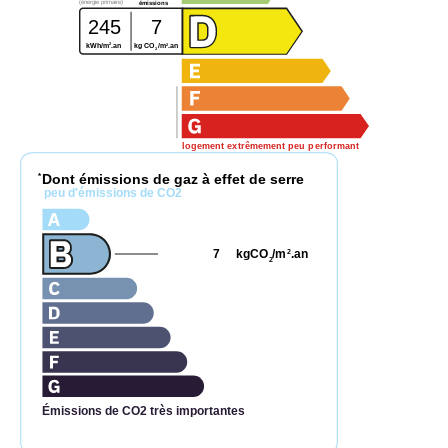
(énergie primaire)
émissions
245
7
2
2
kWh/m
.an
kg CO
/m
.an
2
logement extrêmement peu performant
Dont émissions de gaz à effet de serre
*
peu d'émissions de CO2
7
kgCO
/m
.an
2
2
Émissions de CO2 très importantes