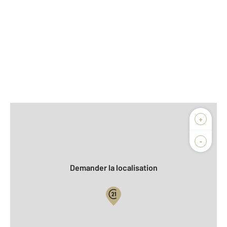
Afficher sur la carte :
+
Agence
-
Demander la localisation
Vue globale
2
Surface totale : 50 m