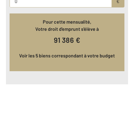
€
Pour cette mensualité,
Votre droit d'emprunt s'élève à
91 386
€
Voir les 5 biens correspondant à votre budget