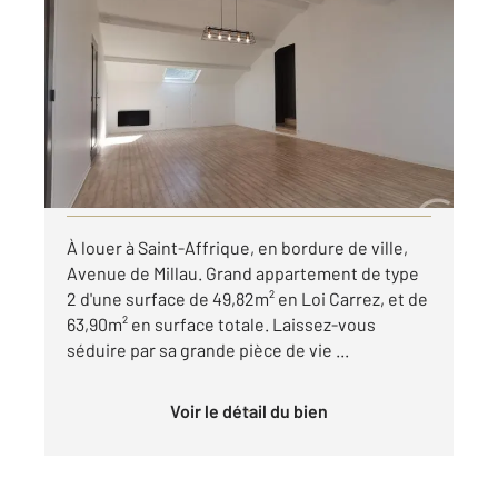
ST AFFRIQUE 12
2
49,82 m
, 2 pièces
Ref : 7735
Appartement T2 à louer
470 €
par mois charges comprises
Visiter le site dédié
À louer à Saint-Affrique, en bordure de ville,
Avenue de Millau. Grand appartement de type
2 d'une surface de 49,82m² en Loi Carrez, et de
63,90m² en surface totale. Laissez-vous
séduire par sa grande pièce de vie ...
Voir le détail du bien