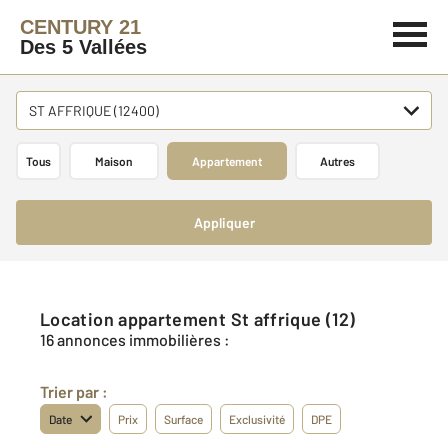
CENTURY 21
Des 5 Vallées
ST AFFRIQUE (12400)
Tous
Maison
Appartement
Autres
Appliquer
Location appartement St affrique (12)
16 annonces immobilières :
Trier par :
Date
Prix
Surface
Exclusivité
DPE