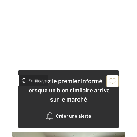
Soyez le premier informé
Exclusivité
lorsque un bien similaire arrive
sur le marché
Créer une alerte