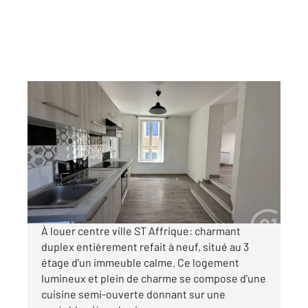
ST AFFRIQUE 12
2
46 m
, 2 pièces
Ref : 7674
Appartement F2 à louer
530 €
par mois charges comprises
À louer centre ville ST Affrique: charmant
duplex entièrement refait à neuf, situé au 3
étage d'un immeuble calme. Ce logement
lumineux et plein de charme se compose d'une
cuisine semi-ouverte donnant sur une