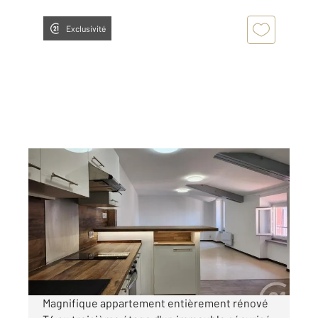
Exclusivité
ST AFFRIQUE 12
2
83,80 m
, 4 pièces
Ref : 7749
Appartement T4 à louer
729,03 €
par mois charges comprises
Magnifique appartement entièrement rénové