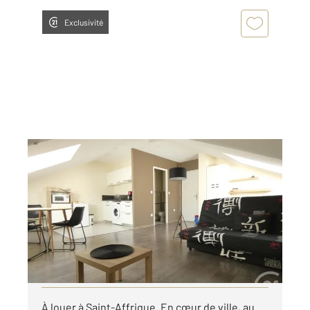
Exclusivité
ST AFFRIQUE 12
2
31,44 m
, 1 pièce
Ref : 7742
Appartement Studio à louer
333,12 €
par mois charges comprises
Visiter le site dédié
À louer à Saint-Affrique. En cœur de ville, au