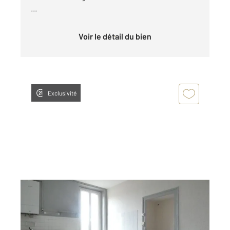
...
Voir le détail du bien
Exclusivité
ST AFFRIQUE 12
2
37,38 m
, 2 pièces
Ref : 7636