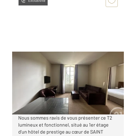
Exclusivité
ST AFFRIQUE 12
2
41,70 m
, 2 pièces
Ref : 7391
Appartement F2 à louer
780 €
par mois charges comprises
Nous sommes ravis de vous présenter ce T2
lumineux et fonctionnel, situé au 1er étage
d'un hôtel de prestige au cœur de SAINT