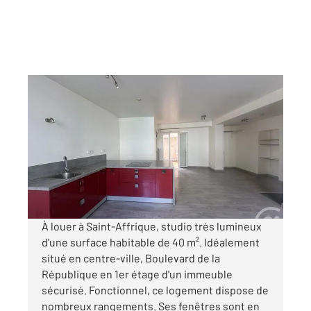
ST AFFRIQUE 12
2
41,98 m
, 1 pièce
Ref : 7690
Appartement Studio à louer
395,04 €
par mois charges comprises
À louer à Saint-Affrique, studio très lumineux
d'une surface habitable de 40 m². Idéalement
situé en centre-ville, Boulevard de la
République en 1er étage d'un immeuble
sécurisé. Fonctionnel, ce logement dispose de
nombreux rangements. Ses fenêtres sont en