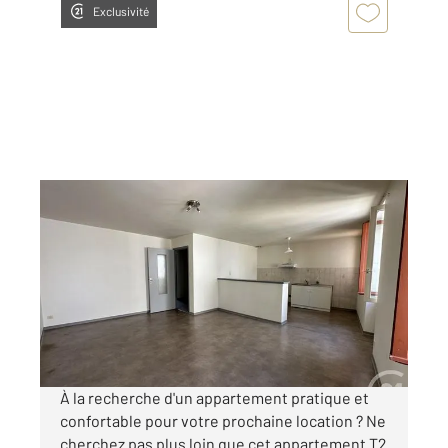
Exclusivité
ST AFFRIQUE 12
2
50,27 m
, 2 pièces
Ref : 7518
Appartement F2 à louer
416,17 €
par mois charges comprises
À la recherche d'un appartement pratique et
confortable pour votre prochaine location ? Ne
cherchez pas plus loin que cet appartement T2