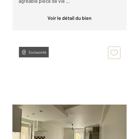
agréable pièce de vie ...
Voir le détail du bien
Exclusivité
ST AFFRIQUE 12
2
25 m
, 1 pièce
Ref : 7624
Appartement Studio à louer