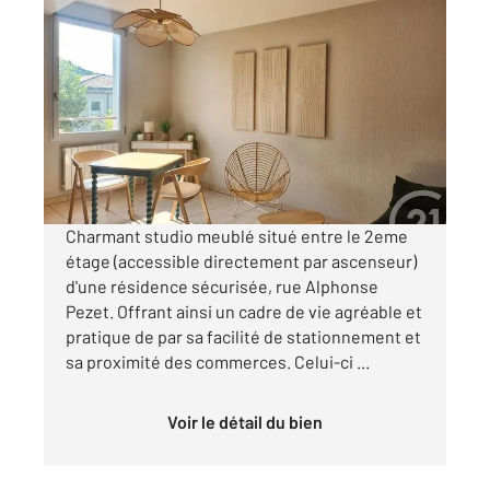
ST AFFRIQUE 12
2
21,42 m
, 1 pièce
Ref : 7730
Appartement Studio à louer
423,15 €
par mois charges comprises
Charmant studio meublé situé entre le 2eme
étage (accessible directement par ascenseur)
d'une résidence sécurisée, rue Alphonse
Pezet. Offrant ainsi un cadre de vie agréable et
pratique de par sa facilité de stationnement et
sa proximité des commerces. Celui-ci ...
Voir le détail du bien