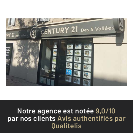
CENTURY 21 Des 5 Vallées
10 boulevard Victor Hugo
ST AFFRIQUE - 12400
Envoyer un message
Téléphoner à l'agence
Notre agence est notée
9,0/10
par nos clients
Avis authentifiés par
Qualitelis