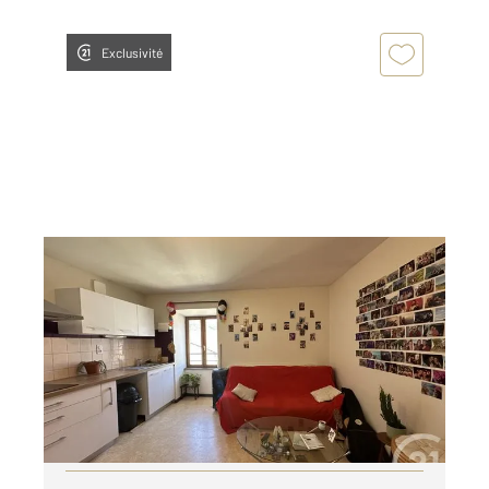
Exclusivité
ST AFFRIQUE 12
2
44,36 m
, 2 pièces
Ref : 7734
Appartement T2 à louer
387,38 €
par mois charges comprises
Visiter le site dédié